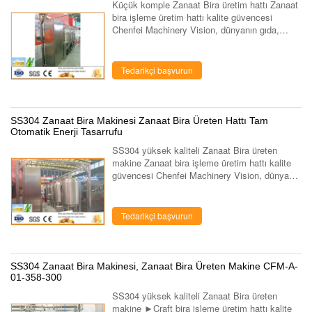
Küçük komple Zanaat Bira üretim hattı Zanaat
bira işleme üretim hattı kalite güvencesi
Chenfei Machinery Vision, dünyanın gıda,
meyve ve sebze, süt, içecek ekipmanları
üretim hattı anahtar teslimi genel proje ç...
Tedarikçi başvurun
SS304 Zanaat Bira Makinesi Zanaat Bira Üreten Hattı Tam
Otomatik Enerji Tasarrufu
SS304 yüksek kaliteli Zanaat Bira üreten
makine Zanaat bira işleme üretim hattı kalite
güvencesi Chenfei Machinery Vision, dünyanın
gıda, meyve ve sebze, süt, içecek ekipmanları
üretim hattı anahtar teslimi ...
Tedarikçi başvurun
SS304 Zanaat Bira Makinesi, Zanaat Bira Üreten Makine CFM-A-
01-358-300
SS304 yüksek kaliteli Zanaat Bira üreten
makine ►Craft bira işleme üretim hattı kalite