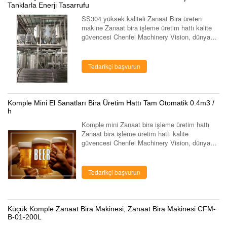
Tanklarla Enerji Tasarrufu
SS304 yüksek kaliteli Zanaat Bira üreten
makine Zanaat bira işleme üretim hattı kalite
güvencesi Chenfei Machinery Vision, dünyanın
gıda, meyve ve sebze, süt, içecek ekipmanları
üretim hattı anahtar teslimi ...
Tedarikçi başvurun
Komple Mini El Sanatları Bira Üretim Hattı Tam Otomatik 0.4m3 /
h
Komple mini Zanaat bira işleme üretim hattı
Zanaat bira işleme üretim hattı kalite
güvencesi Chenfei Machinery Vision, dünyanın
gıda, meyve ve sebze, süt, içecek ekipmanları
üretim hattı anahtar teslimi genel ...
Tedarikçi başvurun
Küçük Komple Zanaat Bira Makinesi, Zanaat Bira Makinesi CFM-
B-01-200L