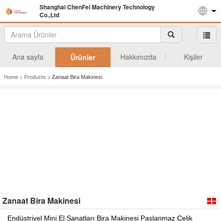
Shanghai ChenFei Machinery Technology
Co.,Ltd
Ana sayfa
Hakkımızda
Kişiler
Ürünler
>
>
Home
Products
Zanaat Bira Makinesi
Zanaat Bira Makinesi
Endüstriyel Mini El Sanatları Bira Makinesi Paslanmaz Çelik