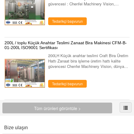
güvencesi : Chenfei Machinery Vision,
dünyanın gıda, meyve ve sebze, süt, içecek
ekipmanları üretim hattı anahtar teslimi ...
Tedarikçi başvurun
200L / toplu Küçük Anahtar Teslimi Zanaat Bira Makinesi CFM-B-
01-200L ISO9001 Sertifikası
200LH Küçük anahtar teslimi Craft Bira Üretim
Hattı Zanaat bira işleme üretim hattı kalite
güvencesi Chenfei Machinery Vision, dünyanın
gıda, meyve ve sebze, süt, içecek ekipmanları
üretim hattı anahtar teslimi ...
Tedarikçi başvurun
Tüm ürünleri görüntüle >
Bize ulaşın