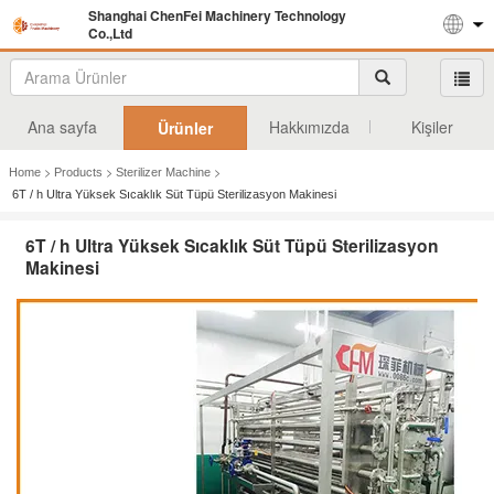
Shanghai ChenFei Machinery Technology
Co.,Ltd
Ana sayfa
Hakkımızda
Kişiler
Ürünler
>
>
>
Home
Products
Sterilizer Machine
6T / h Ultra Yüksek Sıcaklık Süt Tüpü Sterilizasyon Makinesi
6T / h Ultra Yüksek Sıcaklık Süt Tüpü Sterilizasyon
Makinesi