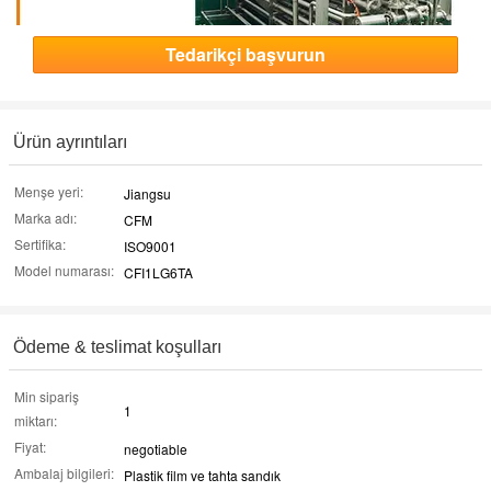
Tedarikçi başvurun
Ürün ayrıntıları
Menşe yeri:
Jiangsu
Marka adı:
CFM
Sertifika:
ISO9001
Model numarası:
CFI1LG6TA
Ödeme & teslimat koşulları
Min sipariş
1
miktarı:
Fiyat:
negotiable
Ambalaj bilgileri:
Plastik film ve tahta sandık