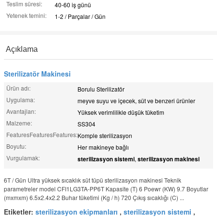
Teslim süresi:
40-60 iş günü
Yetenek temini:
1-2 / Parçalar / Gün
Açıklama
Sterilizatör Makinesi
Ürün adı:
Borulu Sterilizatör
Uygulama:
meyve suyu ve içecek, süt ve benzeri ürünler
Avantajları:
Yüksek verimlilikle düşük tüketim
Malzeme:
SS304
FeaturesFeaturesFeatures:
Komple sterilizasyon
Boyutu:
Her makineye bağlı
Vurgulamak:
sterilizasyon sistemi
,
sterilizasyon makinesi
6T / Gün Ultra yüksek sıcaklık süt tüpü sterilizasyon makinesi Teknik
parametreler model CFI1LG3TA-PP6T Kapasite (T) 6 Poewr (KW) 9.7 Boyutlar
(mxmxm) 6.5x2.4x2.2 Buhar tüketimi (Kg / h) 720 Çıkış sıcaklığı (C) ...
Etiketler:
sterilizasyon ekipmanları
,
sterilizasyon sistemi
,