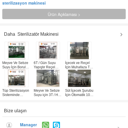
sterilizasyon makinesi
Ürün Açıklaması >
Daha
Sterilizatör Makinesi
Meyve Ve Sebze
6T / Gün Suyu
İçecek ve Reçel
Suyu İçin Borulu
Yapıştır Reçel
İçin Muhafaza Tipi
UHT Sterilizatör
Tüpü Tüp
Yüksek Sıcaklık
Makinesi 100kg /
Sterilizatörü
Sterilizatörü
H
Makinesi 304
Makinesi
Paslanmaz Çelik
Malzeme
Tüp Sterilizasyon
Meyve Ve Sebze
Süt İçecek Şurubu
Sisteminde
Suyu için 3T / H
İçin Otomatik 10T /
ISO30001 SS304
SS304 Boru UHT
H Boru Sterilizatör
Sterilizatör
Sterilizasyon
Makinesi
Makinesi Reçel
Makinesi
Bize ulaşın
Borulu
Manager