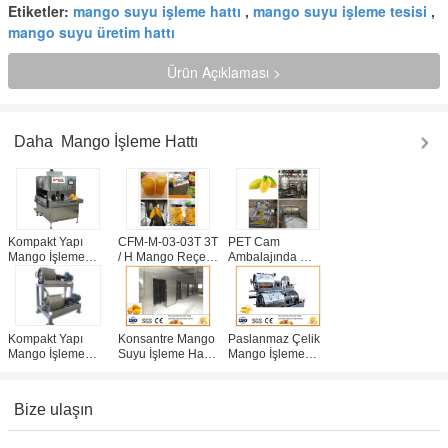
Etiketler:
mango suyu işleme hattı
,
mango suyu işleme tesisi
,
mango suyu üretim hattı
Ürün Açıklaması >
Daha
Mango İşleme Hattı
Kompakt Yapı
CFM-M-03-03T 3T
PET Cam
Mango İşleme
/ H Mango Reçel
Ambalajında ​​
Hattı Yapıştırma
İşleme Hattı
İşleme Hattı
İşleme Hattı
Profesyonel
Mango İşleme
Günde 5 Ton
SS304 Kolay
Hattı Tesisi
Kullanım
Yapıştır
Kompakt Yapı
Konsantre Mango
Paslanmaz Çelik
Mango İşleme
Suyu İşleme Hattı
Mango İşleme
Hattı Yapıştırma
Yüksek Verimlilik
Hattı Tam
İşleme Tesisi
1 Yıl Garanti
Otomatik PLC
Kontrolü Yüksek
Bize ulaşın
Performans